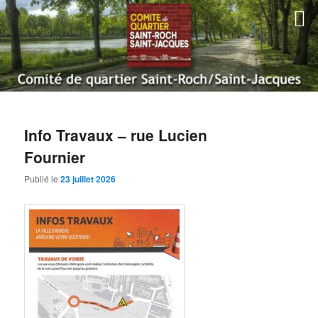
Aller
Aller
au
au
contenu
contenu
principal
secondaire
Comité de quartier Saint-Roch
Saint-Jacques | Amiens
Menu
principal
Info Travaux – rue Lucien
Fournier
Publié le
23 juillet 2026