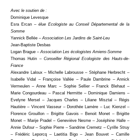
Avec le soutien de :
Dominique Levesque
Esra Ercan –
élue Ecologiste au Conseil Départemental de la
Somme
Yannick Bellée –
Association Les Jardins de Saint-Leu
Jean-Baptiste Desbas
Logan Brague –
Association Les écologistes Amiens-Somme
Thomas Hutin –
Conseiller Régional Ecologiste des Hauts-de-
France
Alexandre Laloux – Michelle Labrousse – Stéphane Herbrecht –
Isabelle Vidal – Françoise Vallée – Paule Dambrine – Annick
Vermeulen – Anne Marc – Sophie Sellier – Franck Blehaut –
Marie Congourdeau – Pascal Hermitte – Dominique Damiens –
Evelyne Mersel – Jacques Charles – Liliane Misztal – Régis
Hautière – Vincent Vasseur – Dorothée Lamère – Luc Kienzel –
Florence Grouillon – Brigitte Gavois – Benoit Monet – Brigitte
Monet – Marije Pradel – Geneviève Nesme – Joséphine Halle –
Annie Dufour – Sophie Pierre – Sandrine Cremetz – Cyrille Struy
– Frédéric Leporcq – Laetitia Bigo – Jean Bouvet – Camille