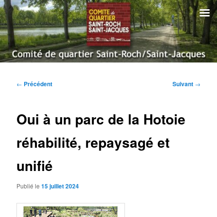
Aller
au
contenu
principal
Comité de quartier Saint-Roch
Saint-Jacques | Amiens
Menu
principal
Navigation
←
Précédent
Suivant
→
des
articles
Oui à un parc de la Hotoie
réhabilité, repaysagé et
unifié
Publié le
15 juillet 2024