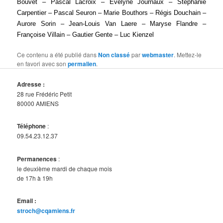
Bouvet – Pascal Lacroix – Evelyne Journaux – Stéphanie
Carpentier – Pascal Seuron – Marie Bouthors – Régis Douchain –
Aurore Sorin – Jean-Louis Van Laere – Maryse Flandre –
Françoise Villain – Gautier Gente – Luc Kienzel
Ce contenu a été publié dans
Non classé
par
webmaster
. Mettez-le
en favori avec son
permalien
.
Adresse :
28 rue Frédéric Petit
80000 AMIENS
Téléphone
:
09.54.23.12.37
Permanences
:
le deuxième mardi de chaque mois
de 17h à 19h
Email :
stroch@cqamiens.fr