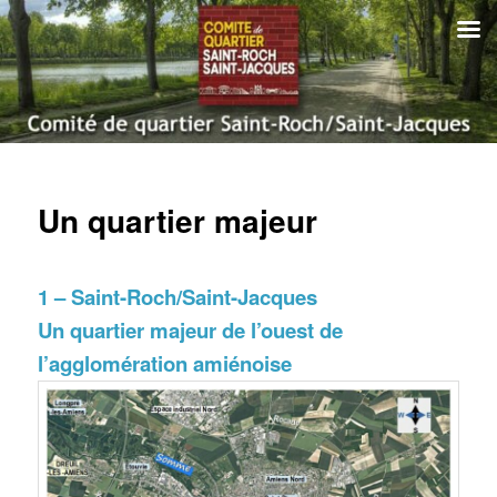
Aller
au
contenu
principal
Comité de quartier Saint-Roch
Saint-Jacques | Amiens
Menu
principal
Un quartier majeur
1 – Saint-Roch/Saint-Jacques
Un quartier majeur de l’ouest de
l’agglomération amiénoise