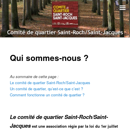
Aller
au
contenu
principal
Comité de quartier Saint-Roch
Saint-Jacques | Amiens
Menu
principal
Qui sommes-nous ?
Au sommaire de cette page :
Le comité de quartier Saint-Roch/Saint-Jacques
Un comité de quartier, qu’est-ce que c’est ?
Comment fonctionne un comité de quartier ?
Le comité de quartier Saint-Roch/Saint-
Jacques
est une association régie par la loi du 1er juillet