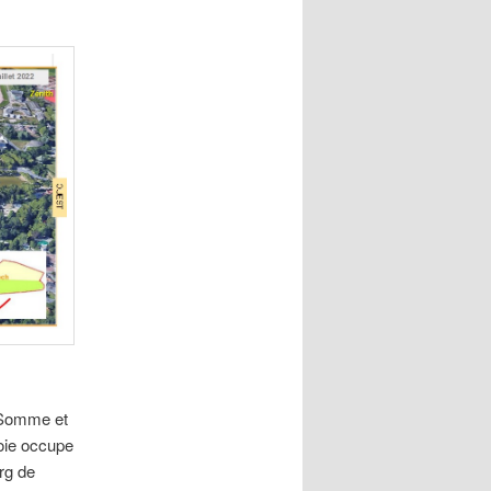
a Somme et
toie occupe
urg de