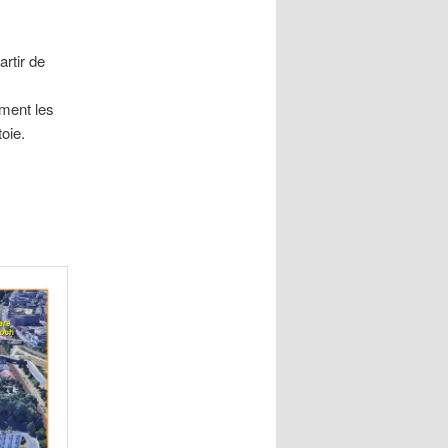
rtir de
ement les
oie.