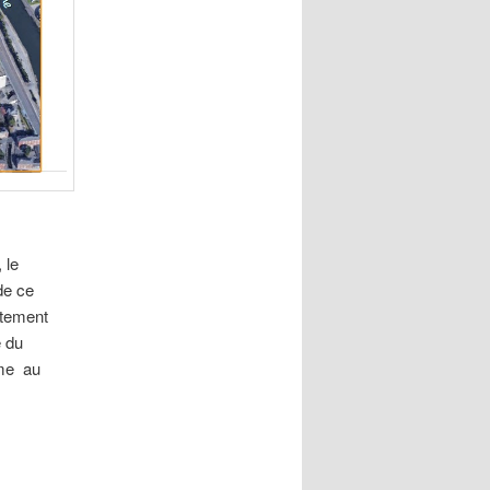
 le
de ce
rtement
é du
mme au