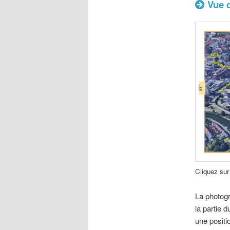
Vue d
Cliquez sur 
La photogr
la partie 
une positi